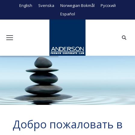
English
Svenska
Norwegian Bokmål
Русский
Español
Поиск
Добро пожаловать в