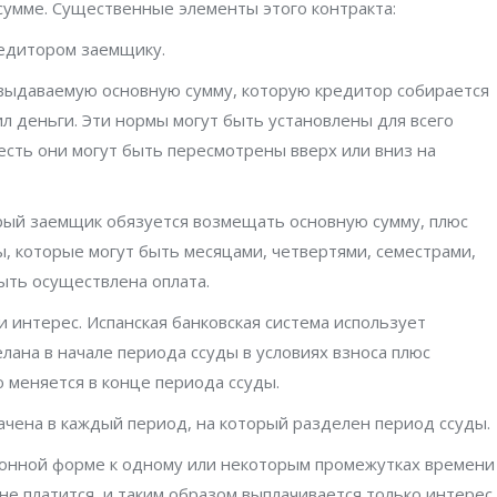
сумме. Существенные элементы этого контракта:
редитором заемщику.
выдаваемую основную сумму, которую кредитор собирается
ил деньги. Эти нормы могут быть установлены для всего
 есть они могут быть пересмотрены вверх или вниз на
рый заемщик обязуется возмещать основную сумму, плюс
ы, которые могут быть месяцами, четвертями, семестрами,
ыть осуществлена оплата.
 интерес. Испанская банковская система использует
елана в начале периода ссуды в условиях взноса плюс
ю меняется в конце периода ссуды.
ачена в каждый период, на который разделен период ссуды.
ионной форме к одному или некоторым промежутках времени
не платится, и таким образом выплачивается только интерес,