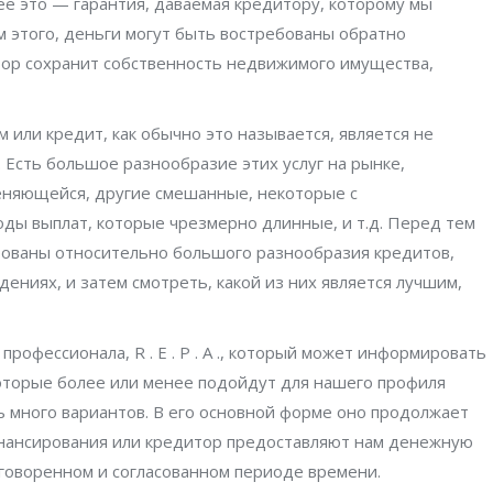
ее это — гарантия, даваемая кредитору, которому мы
ем этого, деньги могут быть востребованы обратно
тор сохранит собственность недвижимого имущества,
 или кредит, как обычно это называется, является не
Есть большое разнообразие этих услуг на рынке,
меняющейся, другие смешанные, некоторые с
ы выплат, которые чрезмерно длинные, и т.д. Перед тем
рованы относительно большого разнообразия кредитов,
ениях, и затем смотреть, какой из них является лучшим,
офессионала, R . E . P . A ., который может информировать
которые более или менее подойдут для нашего профиля
 много вариантов. В его основной форме оно продолжает
инансирования или кредитор предоставляют нам денежную
говоренном и согласованном периоде времени.