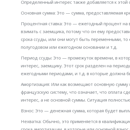
Определенный интерес также добавляется к этой 
Основная сумма: Это — сумма, предоставляемая к
Процентная ставка: Это — ежегодный процент на 
взимать с заемщика, потому что он ему предостав
срока ссуды, или они могут быть переменными, то
полугодовом или ежегодном основании и т.д.
Период ссуды: Это — промежуток времени, в кото
интерес, заемщику. Этот срок разделен на период
ежегодными периодами, и т.д. в которые должна б
Амортизация: Или как возмещают основную сумму и
французскую систему, что означает, что оплата сд
интерес, а не основной суммы. Ситуация полность
Взнос: Это — денежная сумма, которая будет выпл
Нехватка: Обычно, это применяется в квалификац
срока амортизации, в которые или основной взнос 