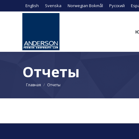
English
Svenska
Norwegian Bokmål
Русский
Esp
Ю
Отчеты
Вы здесь:
Главная
Отчеты