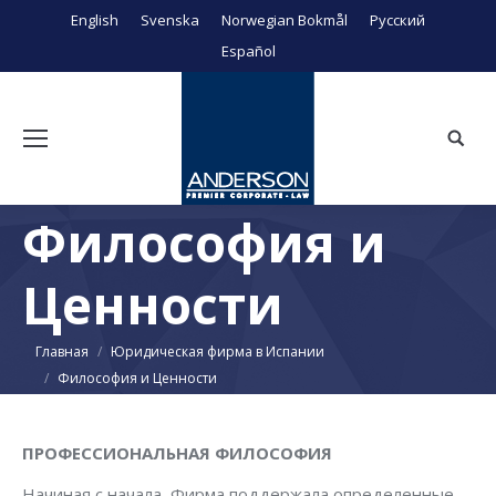
English
Svenska
Norwegian Bokmål
Русский
Español
Поиск
Философия и
Ценности
Вы здесь:
Главная
Юридическая фирма в Испании
Философия и Ценности
ПРОФЕССИОНАЛЬНАЯ ФИЛОСОФИЯ
Начиная с начала, Фирма поддержала определенные